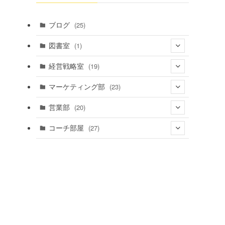
ブログ
(25)
図書室
(1)
(1)
経営戦略室
(19)
(4)
マーケティング部
(23)
(4)
(12)
営業部
(20)
(5)
(14)
(4)
コーチ部屋
(27)
(3)
(5)
(16)
(3)
(13)
(7)
(5)
(20)
(6)