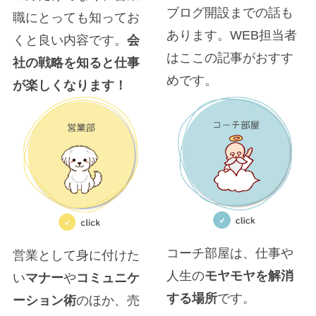
ブログ開設までの話も
職にとっても知ってお
あります。WEB担当者
くと良い内容です。
会
はここの記事がおすす
社の戦略を知ると仕事
めです。
が楽しくなります！
コーチ部屋は、仕事や
営業として身に付けた
人生の
モヤモヤを解消
い
マナー
や
コミュニケ
する場所
です。
ーション術
のほか、売