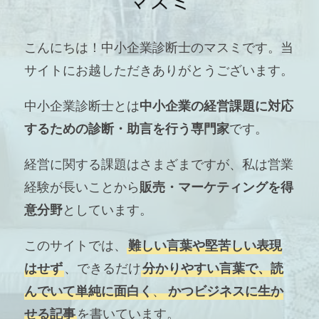
こんにちは！中小企業診断士のマスミです。当
サイトにお越しただきありがとうございます。
中小企業診断士とは
中小企業の経営課題に対応
するための診断・助言を行う専門家
です。
経営に関する課題はさまざまですが、私は営業
経験が長いことから
販売・マーケティングを得
意分野
としています。
このサイトでは、
難しい言葉や堅苦しい表現
はせず
、できるだけ
分かりやすい言葉で、読
んでいて単純に面白く
、
かつビジネスに生か
せる記事
を書いています。