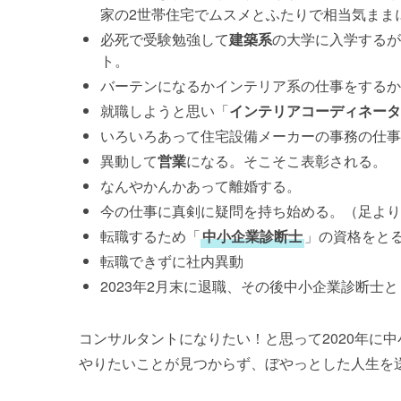
家の2世帯住宅でムスメとふたりで相当気まま
必死で受験勉強して
建築系
の大学に入学するが
ト。
バーテンになるかインテリア系の仕事をするか
就職しようと思い「
インテリアコーディネータ
いろいろあって住宅設備メーカーの事務の仕事
異動して
営業
になる。そこそこ表彰される。
なんやかんかあって離婚する。
今の仕事に真剣に疑問を持ち始める。（足より
転職するため「
中小企業診断士
」の資格をと
転職できずに社内異動
2023年2月末に退職、その後中小企業診断士
コンサルタントになりたい！と思って2020年に
やりたいことが見つからず、ぼやっとした人生を