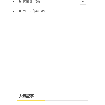
(4)
(12)
営業部
(20)
(5)
(14)
(4)
コーチ部屋
(27)
(3)
(5)
(16)
(3)
(13)
(7)
(5)
(20)
(6)
人気記事