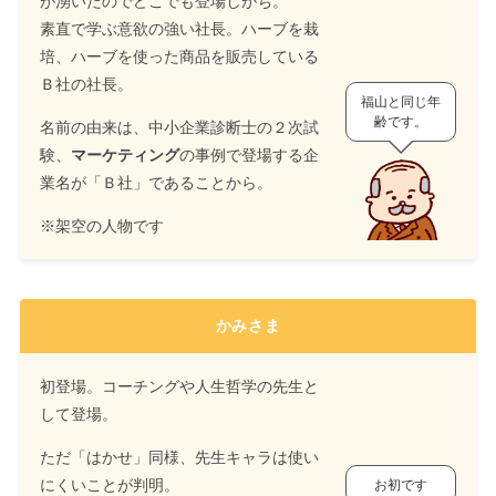
が湧いたのでどこでも登場しがち。
素直で学ぶ意欲の強い社長。ハーブを栽
培、ハーブを使った商品を販売している
Ｂ社の社長。
福山と同じ年
齢です。
名前の由来は、中小企業診断士の２次試
験、
マーケティング
の事例で登場する企
業名が「Ｂ社」であることから。
※架空の人物です
かみさま
初登場。コーチングや人生哲学の先生と
して登場。
ただ「はかせ」同様、先生キャラは使い
にくいことが判明。
お初です