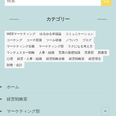
カテゴリー
WEBマーケティング
ゆるゆる幸福論
コミュニケーション
コーチング
コーチ部屋
ツール研修
ノウハウ
ブログ
マーケティング全般
マーケティング部
ラクになる考え方
ランチェスター戦略
人事・組織
営業の基礎知識
営業部
図書室
心理
経営・人事・組織
経営戦略全般
経営戦略室
経営理念
財務・会計
ホーム
経営戦略室
マーケティング部