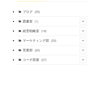
ブログ
(25)
図書室
(1)
(1)
経営戦略室
(19)
(4)
マーケティング部
(23)
(4)
(12)
営業部
(20)
(5)
(14)
(4)
コーチ部屋
(27)
(3)
(5)
(16)
(3)
(13)
(7)
(5)
(20)
(6)