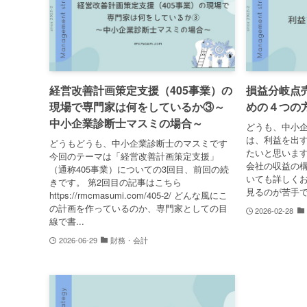
経営改善計画策定支援（405事業）の
損益分岐点
現場で専門家は何をしているか③～
めの４つの
中小企業診断士マスミの場合～
どうも、中小企
は、利益を出
どうもどうも、中小企業診断士のマスミです
たいと思います
今回のテーマは「経営改善計画策定支援」
会社の収益の
（通称405事業）についての3回目、前回の続
いても詳しくお
きです。 第2回目の記事はこちら
見るのが苦手で
https://rmcmasumi.com/405-2/ どんな風にこ
の計画を作っているのか、専門家としての目
2026-02-28
線で書...
2026-06-29
財務・会計