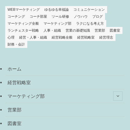
WEBマーケティング
ゆるゆる幸福論
コミュニケーション
コーチング
コーチ部屋
ツール研修
ノウハウ
ブログ
マーケティング全般
マーケティング部
ラクになる考え方
ランチェスター戦略
人事・組織
営業の基礎知識
営業部
図書室
心理
経営・人事・組織
経営戦略全般
経営戦略室
経営理念
財務・会計
ホーム
経営戦略室
マーケティング部
営業部
図書室