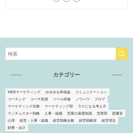
カテゴリー
WEBマーケティング
ゆるゆる幸福論
コミュニケーション
コーチング
コーチ部屋
ツール研修
ノウハウ
ブログ
マーケティング全般
マーケティング部
ラクになる考え方
ランチェスター戦略
人事・組織
営業の基礎知識
営業部
図書室
心理
経営・人事・組織
経営戦略全般
経営戦略室
経営理念
財務・会計