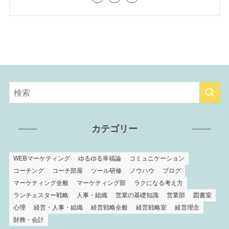
カテゴリー
WEBマーケティング
ゆるゆる幸福論
コミュニケーション
コーチング
コーチ部屋
ツール研修
ノウハウ
ブログ
マーケティング全般
マーケティング部
ラクになる考え方
ランチェスター戦略
人事・組織
営業の基礎知識
営業部
図書室
心理
経営・人事・組織
経営戦略全般
経営戦略室
経営理念
財務・会計