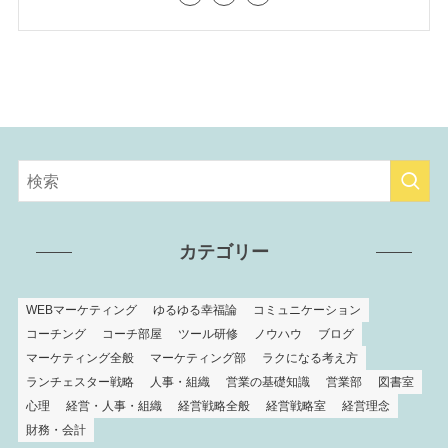
カテゴリー
WEBマーケティング
ゆるゆる幸福論
コミュニケーション
コーチング
コーチ部屋
ツール研修
ノウハウ
ブログ
マーケティング全般
マーケティング部
ラクになる考え方
ランチェスター戦略
人事・組織
営業の基礎知識
営業部
図書室
心理
経営・人事・組織
経営戦略全般
経営戦略室
経営理念
財務・会計