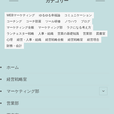
カテゴリー
WEBマーケティング
ゆるゆる幸福論
コミュニケーション
コーチング
コーチ部屋
ツール研修
ノウハウ
ブログ
マーケティング全般
マーケティング部
ラクになる考え方
ランチェスター戦略
人事・組織
営業の基礎知識
営業部
図書室
心理
経営・人事・組織
経営戦略全般
経営戦略室
経営理念
財務・会計
ホーム
経営戦略室
マーケティング部
営業部