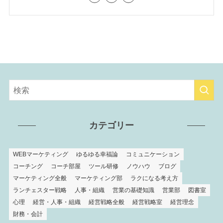
カテゴリー
WEBマーケティング
ゆるゆる幸福論
コミュニケーション
コーチング
コーチ部屋
ツール研修
ノウハウ
ブログ
マーケティング全般
マーケティング部
ラクになる考え方
ランチェスター戦略
人事・組織
営業の基礎知識
営業部
図書室
心理
経営・人事・組織
経営戦略全般
経営戦略室
経営理念
財務・会計