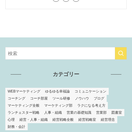
カテゴリー
WEBマーケティング
ゆるゆる幸福論
コミュニケーション
コーチング
コーチ部屋
ツール研修
ノウハウ
ブログ
マーケティング全般
マーケティング部
ラクになる考え方
ランチェスター戦略
人事・組織
営業の基礎知識
営業部
図書室
心理
経営・人事・組織
経営戦略全般
経営戦略室
経営理念
財務・会計