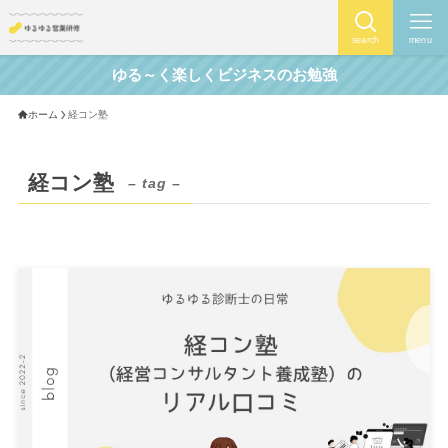
search
menu
ゆる～く楽しくビジネスのお勉強
ホーム
経コン塾
経コン塾
– tag –