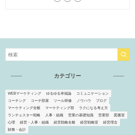
カテゴリー
WEBマーケティング
ゆるゆる幸福論
コミュニケーション
コーチング
コーチ部屋
ツール研修
ノウハウ
ブログ
マーケティング全般
マーケティング部
ラクになる考え方
ランチェスター戦略
人事・組織
営業の基礎知識
営業部
図書室
心理
経営・人事・組織
経営戦略全般
経営戦略室
経営理念
財務・会計