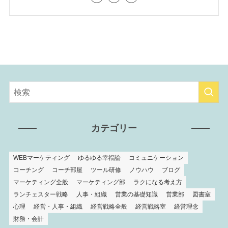
カテゴリー
WEBマーケティング
ゆるゆる幸福論
コミュニケーション
コーチング
コーチ部屋
ツール研修
ノウハウ
ブログ
マーケティング全般
マーケティング部
ラクになる考え方
ランチェスター戦略
人事・組織
営業の基礎知識
営業部
図書室
心理
経営・人事・組織
経営戦略全般
経営戦略室
経営理念
財務・会計