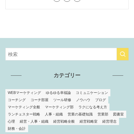
カテゴリー
WEBマーケティング
ゆるゆる幸福論
コミュニケーション
コーチング
コーチ部屋
ツール研修
ノウハウ
ブログ
マーケティング全般
マーケティング部
ラクになる考え方
ランチェスター戦略
人事・組織
営業の基礎知識
営業部
図書室
心理
経営・人事・組織
経営戦略全般
経営戦略室
経営理念
財務・会計