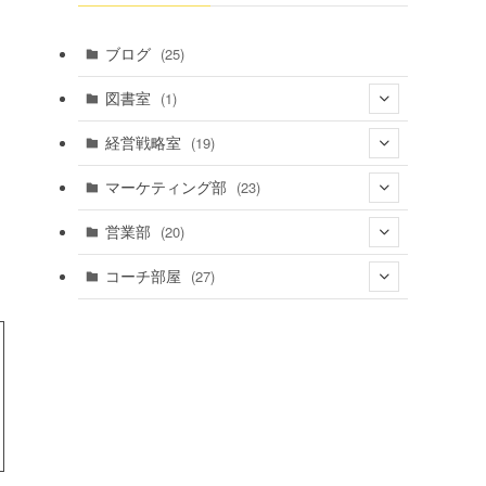
ブログ
(25)
図書室
(1)
(1)
経営戦略室
(19)
(4)
マーケティング部
(23)
(4)
(12)
営業部
(20)
(5)
(14)
(4)
コーチ部屋
(27)
(3)
(5)
(16)
(3)
(13)
(7)
(5)
(20)
(6)