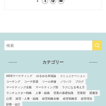
カテゴリー
WEBマーケティング
ゆるゆる幸福論
コミュニケーション
コーチング
コーチ部屋
ツール研修
ノウハウ
ブログ
マーケティング全般
マーケティング部
ラクになる考え方
ランチェスター戦略
人事・組織
営業の基礎知識
営業部
図書室
心理
経営・人事・組織
経営戦略全般
経営戦略室
経営理念
財務・会計