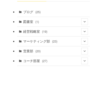
ブログ
(25)
図書室
(1)
(1)
経営戦略室
(19)
(4)
マーケティング部
(23)
(4)
(12)
営業部
(20)
(5)
(14)
(4)
コーチ部屋
(27)
(3)
(5)
(16)
(3)
(13)
(7)
(5)
(20)
(6)