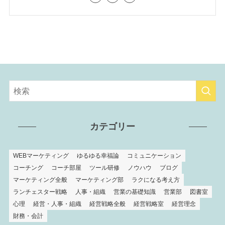
カテゴリー
WEBマーケティング
ゆるゆる幸福論
コミュニケーション
コーチング
コーチ部屋
ツール研修
ノウハウ
ブログ
マーケティング全般
マーケティング部
ラクになる考え方
ランチェスター戦略
人事・組織
営業の基礎知識
営業部
図書室
心理
経営・人事・組織
経営戦略全般
経営戦略室
経営理念
財務・会計