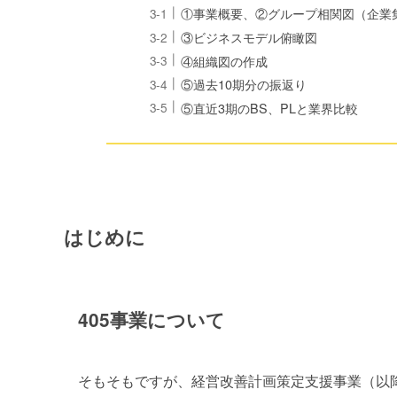
①事業概要、②グループ相関図（企業
③ビジネスモデル俯瞰図
④組織図の作成
⑤過去10期分の振返り
⑤直近3期のBS、PLと業界比較
はじめに
405事業について
そもそもですが、経営改善計画策定支援事業（以降