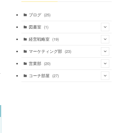
ブログ
(25)
図書室
(1)
(1)
経営戦略室
(19)
(4)
マーケティング部
(23)
(4)
(12)
営業部
(20)
(5)
(14)
て
(4)
コーチ部屋
(27)
(3)
(5)
(16)
(3)
(13)
(7)
(5)
(20)
(6)