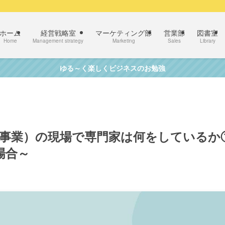
ホーム
経営戦略室
マーケティング部
営業部
図書室
Home
Management strategy
Marketing
Sales
Library
ゆる～く楽しくビジネスのお勉強
5事業）の現場で専門家は何をしているか
場合～